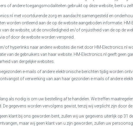
 of andere toegangsmodaliteiten gebruikt op deze website, bent u zelf 
onics.nl met voortdurende zorg en aandacht samengesteld en onderhoud
hten worden ontleend aan de op de website aangeboden informatie. HM-E
k van de website, uit de onvolledigheid en/of onjuistheid van de op de websit
 via of door de website worden verspreid.
en/of hyperlinks naar andere websites die niet door HM-Electronics.nl wo
ie van de gebruikers van haar website. HM-Electronics.nl geeft geen gar
arheid van dergelijke websites.
toegezonden e-mails of andere elektronische berichten tijdig worden on
ge ontvangst of verwerking van aan haar gezonden e-mails of andere elekt
ng als nodig is om uw bestelling af te handelen. We treffen maatregele
De gegevens worden vervolgens gewist, tenzij wij verplicht zijn door d
geen klant bij ons geworden bent, zullen wij uw gegevens uiterlijk op 31 d
ontvangen, maar wij geen klant van u zijn geworden, zullen uw persoonsg