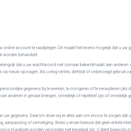
nline account te raadplegen. Dit maakt het tevens mogelijk dat u uw ge
ijk worden behandeld.
elangrijk dat u uw wachtwoord niet zomaar bekendmaakt aan anderen. Al
rs op nieuw opvragen. Als u enig verlies, diefstal of onbevoegd gebrui
soonlijke gegevens bij te werken, te corrigeren of te verwijderen (als dat
an anderen in gevaar brengen, onredelijk of repetitief zijn of onredelijk 
van uw gegevens. Daarom doen wij er alles aan om ervoor te zorgen dat uw
aanpassing of vernietiging. Wees u ervan bewust dat geen enkele internet
ics.nl website worden verzonden niet beveiligd zijn. U dient bijgevolg zo