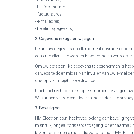
- telefoonnummer,
- factuuradres,
- e-mailadres,
- betalingsgegevens,
2. Gegevens inzage en wijzigen
U kunt uw gegevens op elk moment opvragen door uw o
echter te allen tijde worden beschermd en vertrouwel
Om uw persoonlijke gegevens te beschermen is het b
de website doen mideel van invullen van uw e-mailde
ons op via info@hm-electronics.nl
U hebt het recht om ons op elk moment te vragen uw per
Wij kunnen verzoeken afwijzen indien deze de privacy v
3. Beveiliging
HM-Electronics.nl hecht veel belang aan beveiliging 
misbruik, ongeautoriseerde toegang, openbaarmaking, 
bijzonder kunnen e-mails die vanaf of naar HM-Electron