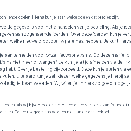
illende doelen. Hierna kun je lezen welke doelen dat precies zijn.
we de gegevens voor het afhandelen van je bestelling. Als je iets 
rgeven aan zogenaamde ‘derden’. Over deze ‘derden’ kun je ver
 weten welke nieuwe producten wij allemaal hebben. Je kunt hi
je aan te melden voor onze nieuwsbrief/sms. Op deze manier bli
f/sms niet meer ontvangen? Je kunt je altijd afmelden via de lin
g hebt. Over je bestelling bijvoorbeeld. Deze kun je stellen via e
vullen. Uiteraard kun je zelf kiezen welke gegevens je hierbij a
volledig te beantwoorden. Wij willen je immers zo goed mogelijk
n derden, als wij bijvoorbeeld vermoeden dat er sprake is van fraude o
teiten. Echter uw gegevens worden niet aan derden verkocht.