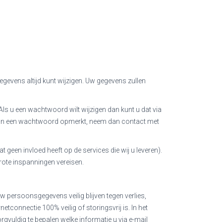
gevens altijd kunt wijzigen. Uw gegevens zullen
s u een wachtwoord wilt wijzigen dan kunt u dat via
k van een wachtwoord opmerkt, neem dan contact met
 geen invloed heeft op de services die wij u leveren).
grote inspanningen vereisen.
 persoonsgegevens veilig blijven tegen verlies,
connectie 100% veilig of storingsvrij is. In het
rgvuldig te bepalen welke informatie u via e-mail