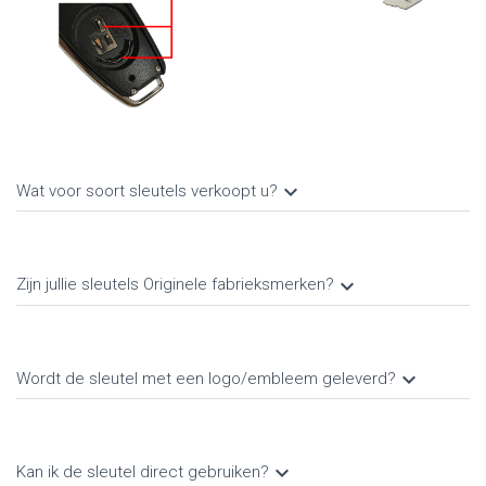
keyboard_arrow_down
Wat voor soort sleutels verkoopt u?
keyboard_arrow_down
Zijn jullie sleutels Originele fabrieksmerken?
keyboard_arrow_down
Wordt de sleutel met een logo/embleem geleverd?
keyboard_arrow_down
Kan ik de sleutel direct gebruiken?