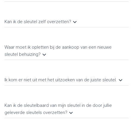
keyboard_arrow_down
Kan ik de sleutel zelf overzetten?
Waar moet ik opletten bij de aankoop van een nieuwe
keyboard_arrow_down
sleutel behuizing?
keyboard_arrow_down
Ik kom er niet uit met het uitzoeken van de juiste sleutel.
Kan ik de sleutelbaard van mijn sleutel in de door jullie
keyboard_arrow_down
geleverde sleutels overzetten?