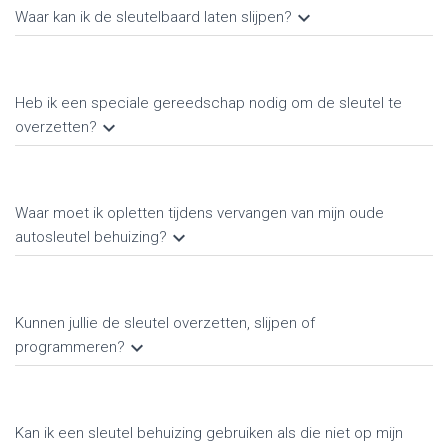
keyboard_arrow_down
Waar kan ik de sleutelbaard laten slijpen?
Heb ik een speciale gereedschap nodig om de sleutel te
keyboard_arrow_down
overzetten?
Waar moet ik opletten tijdens vervangen van mijn oude
keyboard_arrow_down
autosleutel behuizing?
Kunnen jullie de sleutel overzetten, slijpen of
keyboard_arrow_down
programmeren?
Kan ik een sleutel behuizing gebruiken als die niet op mijn