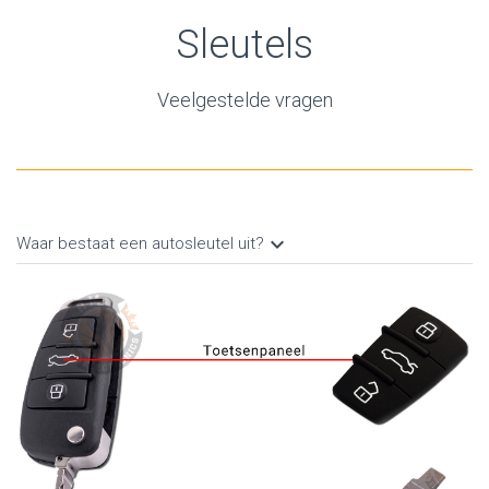
Sleutels
Veelgestelde vragen
keyboard_arrow_down
Waar bestaat een autosleutel uit?