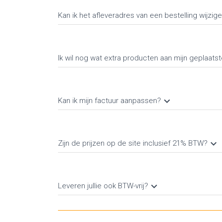
Kan ik het afleveradres van een bestelling wijzig
Ik wil nog wat extra producten aan mijn geplaats
keyboard_arrow_down
Kan ik mijn factuur aanpassen?
keyboard_arrow_down
Zijn de prijzen op de site inclusief 21% BTW?
keyboard_arrow_down
Leveren jullie ook BTW-vrij?