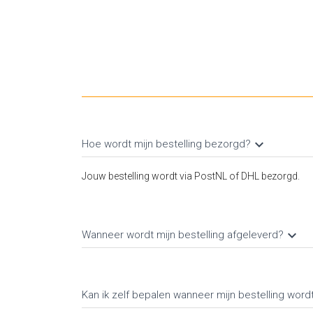
keyboard_arrow_down
Hoe wordt mijn bestelling bezorgd?
Jouw bestelling wordt via PostNL of DHL bezorgd
keyboard_arrow_down
Wanneer wordt mijn bestelling afgeleverd?
Kan ik zelf bepalen wanneer mijn bestelling wor