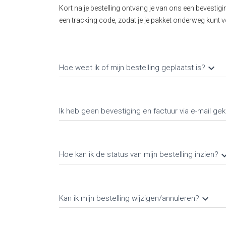
Kort na je bestelling ontvang je van ons een bevesti
een tracking code, zodat je je pakket onderweg kunt vol
keyboard_arrow_down
Hoe weet ik of mijn bestelling geplaatst is?
Ik heb geen bevestiging en factuur via e-mail gek
keyboard_ar
Hoe kan ik de status van mijn bestelling inzien?
keyboard_arrow_down
Kan ik mijn bestelling wijzigen/annuleren?