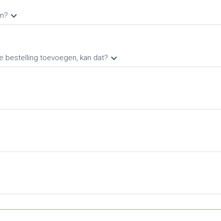
keyboard_arrow_down
en?
keyboard_arrow_down
te bestelling toevoegen, kan dat?