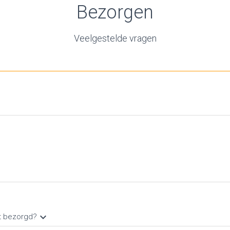
Bezorgen
Veelgestelde vragen
.
keyboard_arrow_down
dt bezorgd?