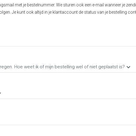
gingsmail met je bestelnummer. We sturen ook een e-mail wanneer je zendi
gen. Je kunt ook altijd in je klantaccount de status van je bestelling con
keyboard_arrow_down
regen. Hoe weet ik of mijn bestelling wel of niet geplaatst is?
row_down