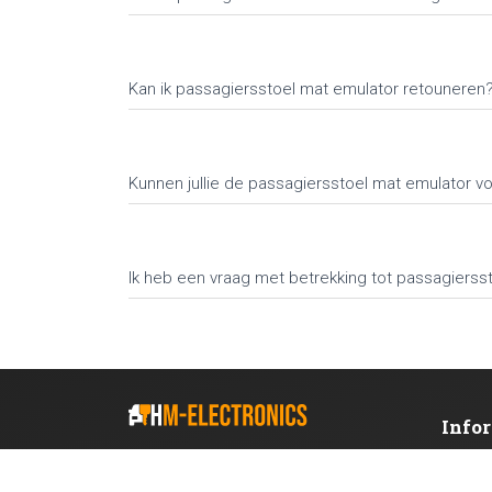
Kan ik passagiersstoel mat emulator retouneren
Kunnen jullie de passagiersstoel mat emulator v
Ik heb een vraag met betrekking tot passagiersst
Info
HM-Electronics Uw sleutel tot succes
OVER O