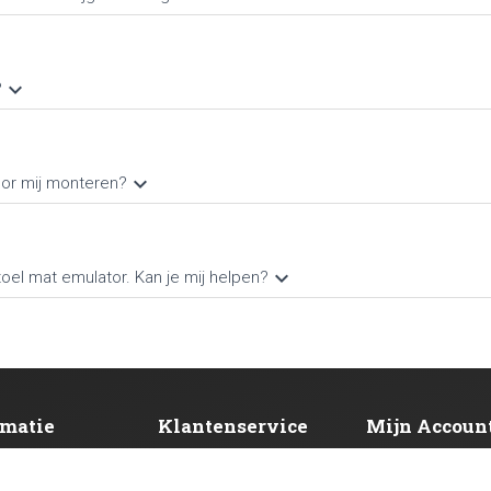
keyboard_arrow_down
?
keyboard_arrow_down
oor mij monteren?
keyboard_arrow_down
oel mat emulator. Kan je mij helpen?
rmatie
Klantenservice
Mijn Accoun
NS
CONTACT
WACHTWOORD VER