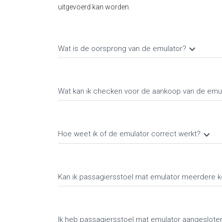
uitgevoerd kan worden.
keyboard_arrow_down
Wat is de oorsprong van de emulator?
Wat kan ik checken voor de aankoop van de emu
keyboard_arrow_down
Hoe weet ik of de emulator correct werkt?
Kan ik passagiersstoel mat emulator meerdere 
Ik heb passagiersstoel mat emulator aangesloten 