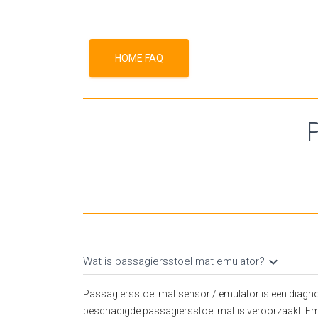
HOME FAQ
keyboard_arrow_down
Wat is passagiersstoel mat emulator?
Passagiersstoel mat sensor / emulator is een diagno
beschadigde passagiersstoel mat is veroorzaakt. Emu