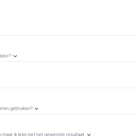
keyboard_arrow_down
lator?
keyboard_arrow_down
keren gebruiken?
keyboard_arrow_down
maar ik krijg niet het gewenste resultaat.