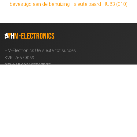
bevestigd aan de behuizing - sleutelbaard HU83 (010)
HM-Electronics Uw sleutel tot succes
KVK: 76579069
BTW: NL003107567B77
Informatie
OVER ONS
VERZENDING
PRIVACY BELEID
ALGEMENE VOORWAARDEN
VEELGESTELDE VRAGEN