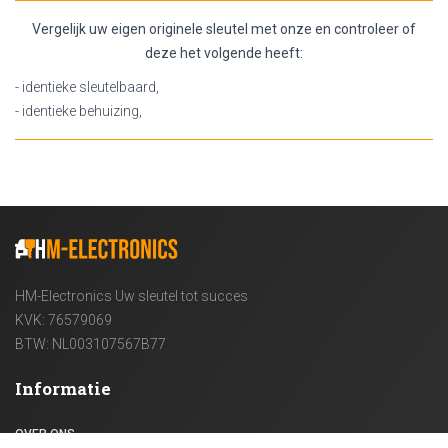
Vergelijk uw eigen originele sleutel met onze en controleer of
deze het volgende heeft:
- identieke sleutelbaard,
- identieke behuizing,
HM-Electronics Uw sleutel tot succes
KVK: 76579069
BTW: NL003107567B77
Informatie
OVER ONS