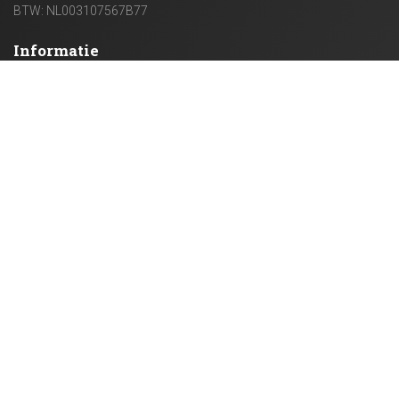
BTW: NL003107567B77
Informatie
OVER ONS
VERZENDING
PRIVACY BELEID
ALGEMENE VOORWAARDEN
VEELGESTELDE VRAGEN
Klantenservice
CONTACT
RETOURNEREN
BLOG
Mijn Account