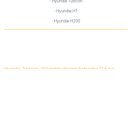
- Hyundai Tuscon
- Hyundai H1
- Hyundai H200
Hyundai 2-knops afstandsbediening behuizing 016.jpg
Hyundai 2-knops afstandsbediening behuizing 016.jpg
HM-Electronics Uw sleutel tot succes
KVK: 76579069
BTW: NL003107567B77