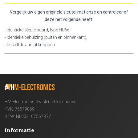
Vergelijk uw eigen originele sleutel met onze en controleer of
deze het volgende heeft:
- identieke sleutelbaard, type HU66
- identieke behuizing (buiten en binnenkant),
- hetzelfde aantal knoppen
HM-Electronics Uw sleutel tot succes
KVK: 76579069
BTW: NL003107567B77
Informatie