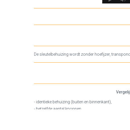
De sleutelbehuizing wordt zonder hoefijzer, transpond
Vergeli
- identieke behuizing (buiten en binnenkant),
- hetzelfde aantal knoppen