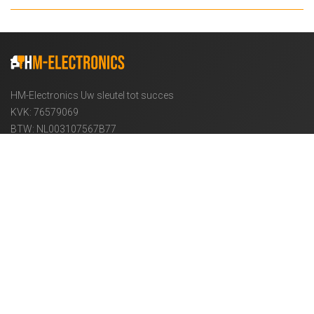
HM-Electronics Uw sleutel tot succes
KVK: 76579069
BTW: NL003107567B77
Informatie
OVER ONS
VERZENDING
PRIVACY BELEID
ALGEMENE VOORWAARDEN
VEELGESTELDE VRAGEN