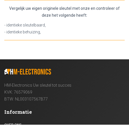
Vergelijk uw eigen originele sleutel met onze en controleer of
deze het volgende heeft:
- identieke sleutelbaard,
- identieke behuizing,
HM-Electronics Uw sleutel tot succes
KVK: 76579069
BTW: NL003107567B77
Informatie
OVER ONS