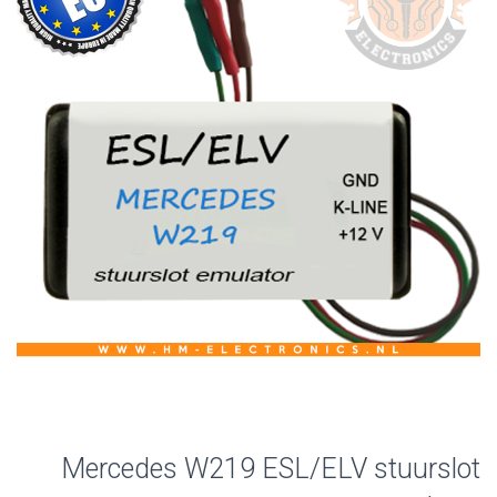
Mercedes W219 ESL/ELV stuurslot