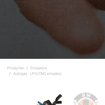
Producten
Emulators
Autogas - LPG/CNG emulator