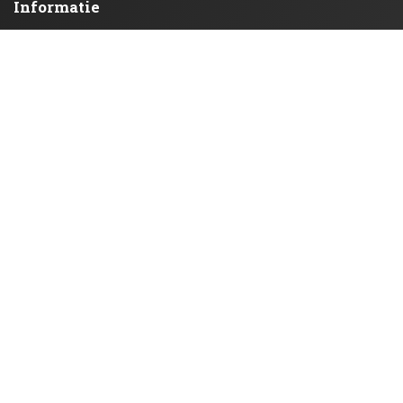
Informatie
OVER ONS
VERZENDING
PRIVACY BELEID
ALGEMENE VOORWAARDEN
VEELGESTELDE VRAGEN
Klantenservice
CONTACT
RETOURNEREN
BLOG
Mijn Account
WACHTWOORD VERGETEN