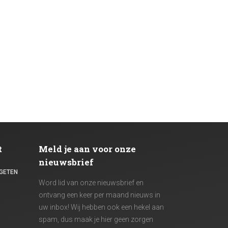
t
Meld je aan voor onze
nieuwsbrief
GETEN
Word lid van onze nieuwsbrief en
ontvang een keer per maand nieuws in
uw inbox! Wij hebben ook een hekel aan
spam, dus maak je hier geen zorgen