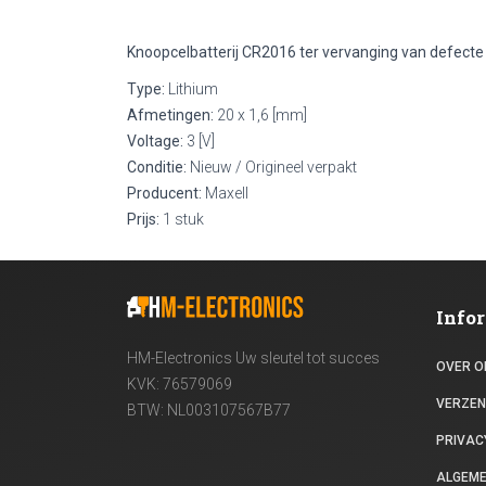
Knoopcelbatterij CR2016 ter vervanging van defecte o
Type:
Lithium
Afmetingen:
20 x 1,6 [mm]
Voltage:
3 [V]
Conditie:
Nieuw / Origineel verpakt
Producent:
Maxell
Prijs:
1 stuk
Info
HM-Electronics Uw sleutel tot succes
OVER O
KVK: 76579069
VERZEN
BTW: NL003107567B77
PRIVACY
ALGEM