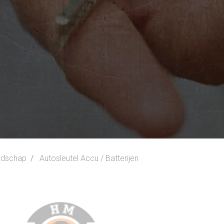
edschap
Autosleutel Accu / Batterijen