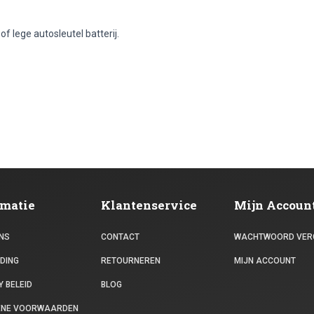
f lege autosleutel batterij.
rmatie
Klantenservice
Mijn Accoun
NS
CONTACT
WACHTWOORD VER
DING
RETOURNEREN
MIJN ACCOUNT
 BELEID
BLOG
ENE VOORWAARDEN