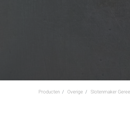
Producten
Overige
Slotenmaker Gere