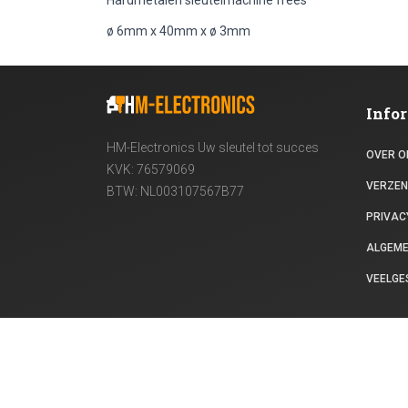
Hardmetalen sleutelmachine frees
ø 6mm x 40mm x ø 3mm
Info
HM-Electronics Uw sleutel tot succes
OVER O
KVK: 76579069
VERZEN
BTW: NL003107567B77
PRIVACY
ALGEM
VEELGE