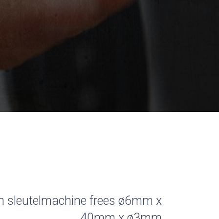
 sleutelmachine frees ø6mm x
40mm x ø3mm