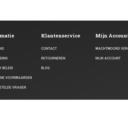
rmatie
Klantenservice
Mijn Accoun
NS
CONTACT
WACHTWOORD VER
DING
RETOURNEREN
MIJN ACCOUNT
 BELEID
BLOG
ENE VOORWAARDEN
STELDE VRAGEN