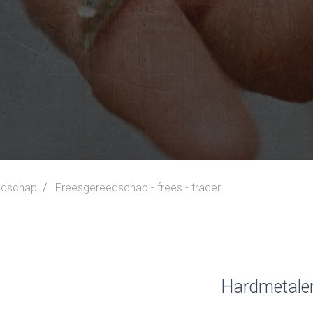
edschap
Freesgereedschap - frees - tracer
Hardmetalen