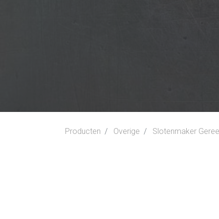
Producten
Overige
Slotenmaker Gere