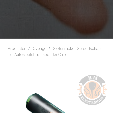
Producten
Overige
Slotenmaker Gereedschap
Autosleutel Transponder Chip