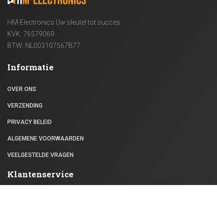
HM-Electronics Uw sleutel tot succes
KVK: 76579069
BTW: NL003107567B77
Informatie
OVER ONS
VERZENDING
PRIVACY BELEID
ALGEMENE VOORWAARDEN
VEELGESTELDE VRAGEN
Klantenservice
CONTACT
RETOURNEREN