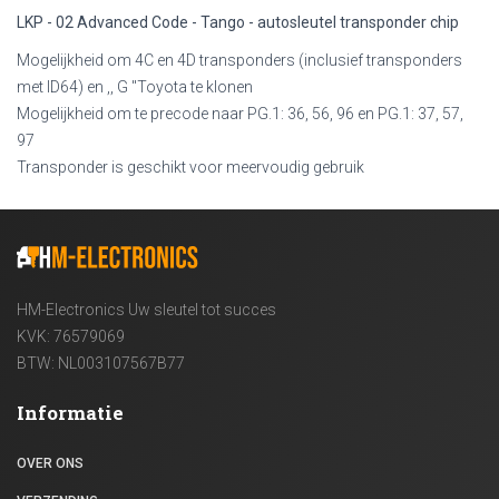
LKP - 02 Advanced Code - Tango - autosleutel transponder chip
Mogelijkheid om 4C en 4D transponders (inclusief transponders
met ID64) en ,, G "Toyota te klonen
Mogelijkheid om te precode naar PG.1: 36, 56, 96 en PG.1: 37, 57,
97
Transponder is geschikt voor meervoudig gebruik
HM-Electronics Uw sleutel tot succes
KVK: 76579069
BTW: NL003107567B77
Informatie
OVER ONS