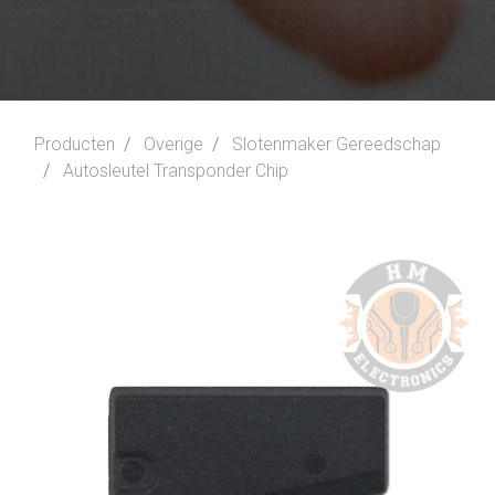
Producten
Overige
Slotenmaker Gereedschap
Autosleutel Transponder Chip