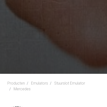
Producten
Emulators
Stuurslot Emulator
Mercedes