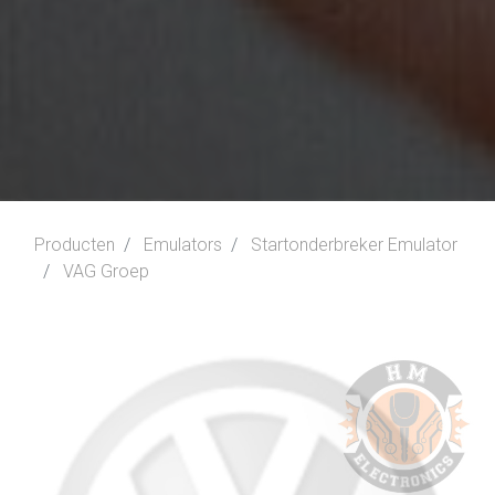
Producten
Emulators
Startonderbreker Emulator
VAG Groep