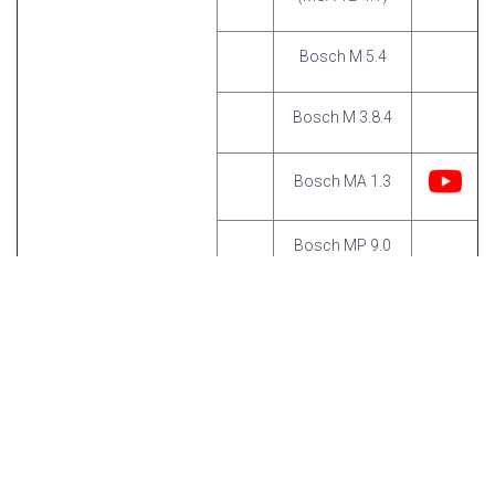
Bosch M 5.4
Bosch M 3.8.4
Bosch MA 1.3
Bosch MP 9.0
Hella MPFI
Hitachi MMS-
314
Magneti Marelli
IAW4AV en