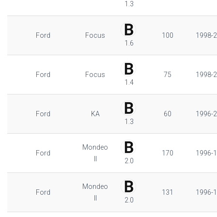
1.3
Ford
Focus
100
1998-
1.6
Ford
Focus
75
1998-
1.4
Ford
KA
60
1996-
1.3
Mondeo
Ford
170
1996-
II
2.0
Mondeo
Ford
131
1996-
II
2.0