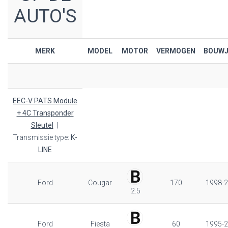
AUTO'S
MERK
MODEL
MOTOR
VERMOGEN
BOUWJ
EEC-V PATS Module
+ 4C Transponder
Sleutel
|
Transmissie type:
K-
LINE
Ford
Cougar
170
1998-
2.5
Ford
Fiesta
60
1995-