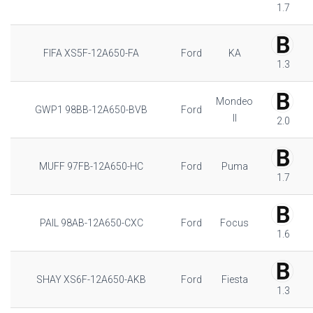
1.7
FIFA XS5F-12A650-FA
Ford
KA
1.3
Mondeo
GWP1 98BB-12A650-BVB
Ford
II
2.0
MUFF 97FB-12A650-HC
Ford
Puma
1.7
PAIL 98AB-12A650-CXC
Ford
Focus
1.6
SHAY XS6F-12A650-AKB
Ford
Fiesta
1.3