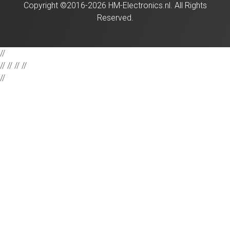
Copyright ©2016-2026 HM-Electronics.nl. All Rights
Reserved.
//
//
// //
//
//