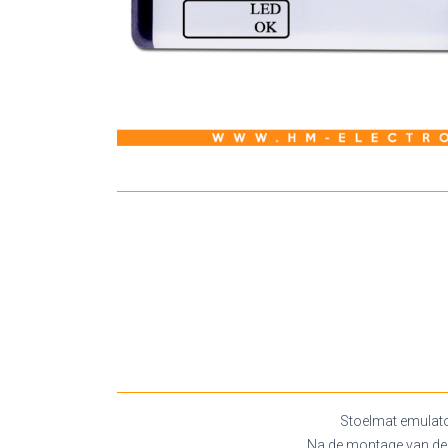
Stoelmat emulato
Na de montage van dez