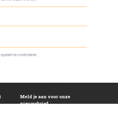
 system te controleren.
t
Meld je aan voor onze
nieuwsbrief
GETEN
Word lid van onze nieuwsbrief en