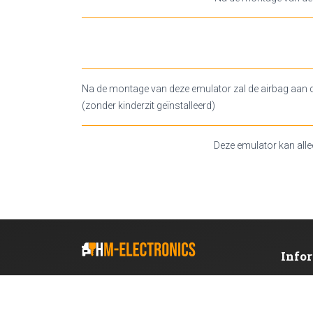
Na de montage van deze emulator zal de airbag aan 
(zonder kinderzit geïnstalleerd)
Deze emulator kan alle
Info
HM-Electronics Uw sleutel tot succes
OVER O
KVK: 76579069
VERZEN