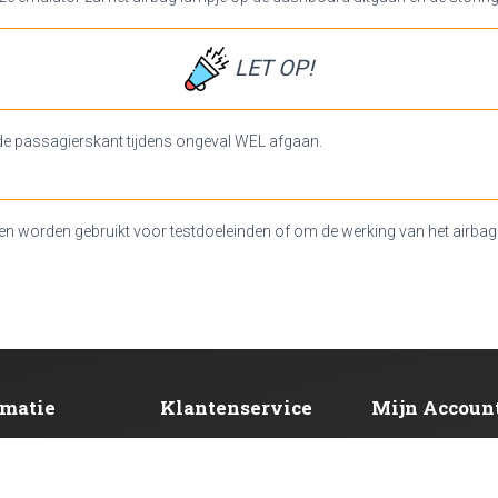
LET OP!
de passagierskant tijdens ongeval WEL afgaan.
en worden gebruikt voor testdoeleinden of om de werking van het airbag
rmatie
Klantenservice
Mijn Accoun
NS
CONTACT
WACHTWOORD VER
DING
RETOURNEREN
MIJN ACCOUNT