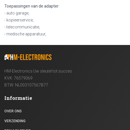
Toepassingen van de adapter:
- auto garage,
- kopieerservice,
- telecommunicatie,
- medische apparatuur,
HM-Electronics Uw sleutel tot succes
KVK: 76579069
BTW: NL003107567B77
Informatie
OVER ONS
VERZENDING