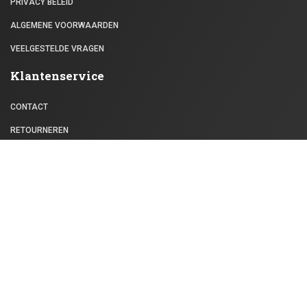
PRIVACY BELEID
ALGEMENE VOORWAARDEN
VEELGESTELDE VRAGEN
Klantenservice
CONTACT
RETOURNEREN
BLOG
Mijn Account
WACHTWOORD VERGETEN
MIJN ACCOUNT
Meld je aan voor onze nieuwsbrief
Word lid van onze nieuwsbrief en ontvang een keer per maand
nieuws in uw inbox! Wij hebben ook een hekel aan spam, dus maak