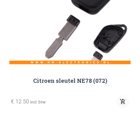
Citroen sleutel NE78 (072)
€ 12.50
add_shopping_cart
incl. btw