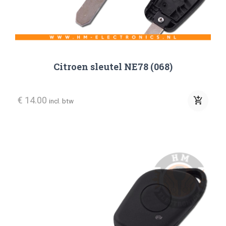
Citroen sleutel NE78 (068)
€ 14.00
add_shopping_cart
incl. btw