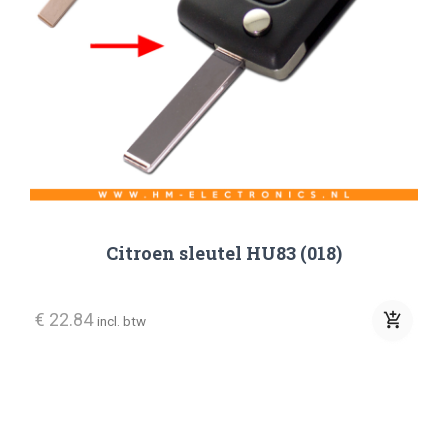
Citroen sleutel HU83 (018)
€ 22.84
add_shopping_cart
incl. btw