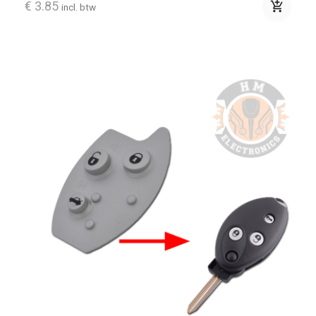
€ 3.85
add_shopping_cart
incl. btw