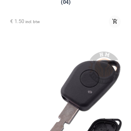
(04)
€ 1.50
add_shopping_cart
incl. btw