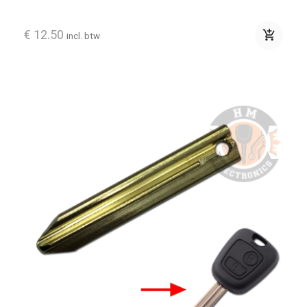
€ 12.50
add_shopping_cart
incl. btw