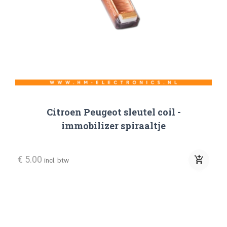
Citroen Peugeot sleutel coil -
immobilizer spiraaltje
€ 5.00
add_shopping_cart
incl. btw