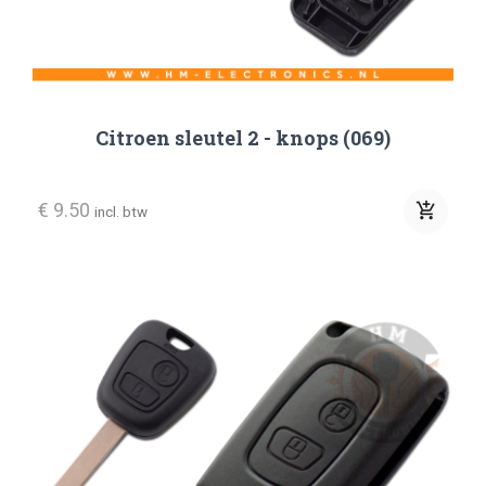
Citroen sleutel 2 - knops (069)
€ 9.50
add_shopping_cart
incl. btw