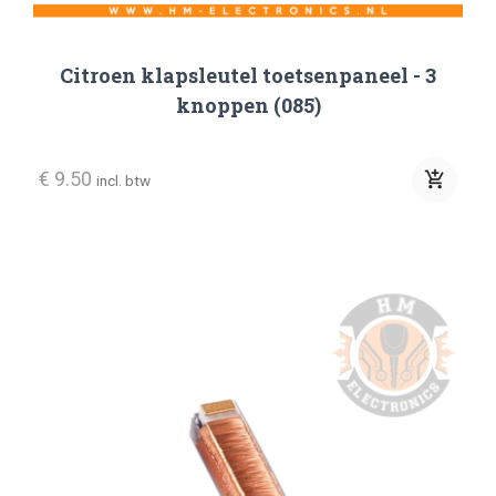
Citroen klapsleutel toetsenpaneel - 3
knoppen (085)
€ 9.50
add_shopping_cart
incl. btw