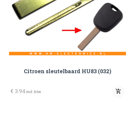
Citroen sleutelbaard HU83 (032)
€ 3.94
add_shopping_cart
incl. btw