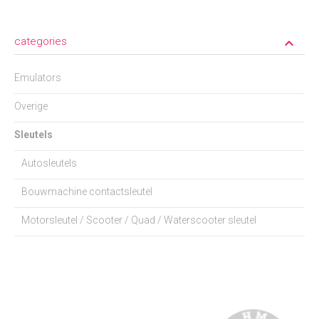
categories
keyboard_arrow_down
Emulators
Overige
Sleutels
Autosleutels
Bouwmachine contactsleutel
Motorsleutel / Scooter / Quad / Waterscooter sleutel