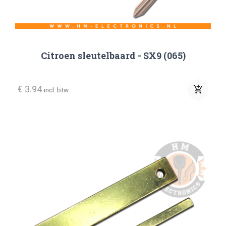
Citroen sleutelbaard - SX9 (065)
€ 3.94
add_shopping_cart
incl. btw