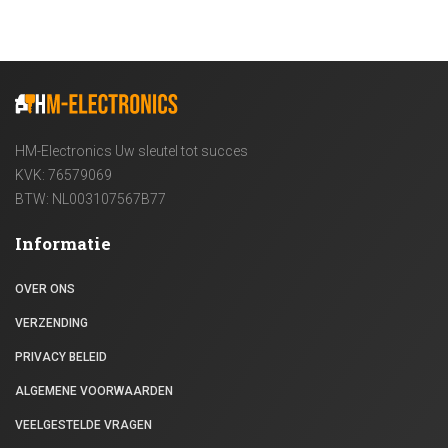
HM-Electronics Uw sleutel tot succes
KVK: 76579069
BTW: NL003107567B77
Informatie
OVER ONS
VERZENDING
PRIVACY BELEID
ALGEMENE VOORWAARDEN
VEELGESTELDE VRAGEN