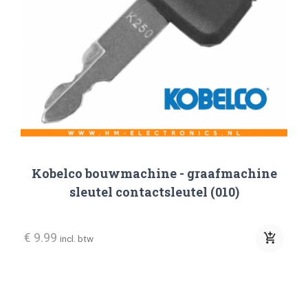
Komatsu
Kubota
Sany
Sumitomo
Motorsleutel / Scooter / Quad / Waterscooter sleutel
Kobelco bouwmachine - graafmachine
sleutel contactsleutel (010)
€ 9.99
add_shopping_cart
incl. btw