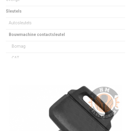
Sleutels
Autosleutels
Bouwmachine contactsleutel
Bomag
CAT
Daewoo
Doosan
Hitachi
Hyundai
JCB
Kobelco