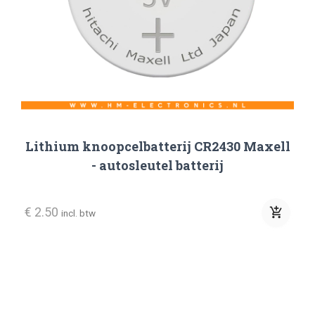
Lithium knoopcelbatterij CR2430 Maxell
- autosleutel batterij
€ 2.50
add_shopping_cart
incl. btw