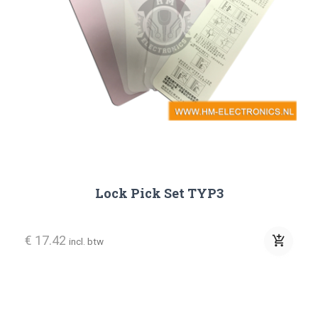
Lock Pick Set TYP3
€ 17.42
add_shopping_cart
incl. btw