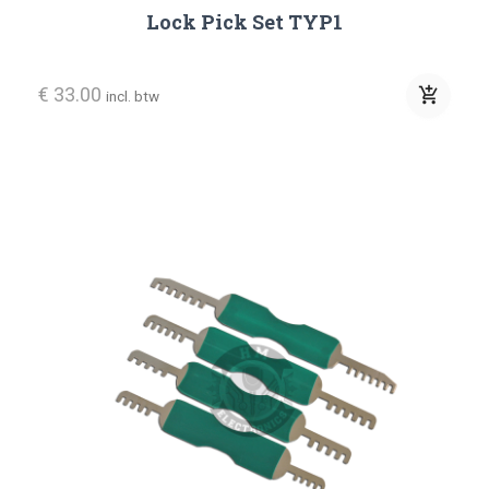
Lock Pick Set TYP1
€ 33.00
add_shopping_cart
incl. btw