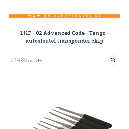
LKP - 02 Advanced Code - Tango -
autosleutel transponder chip
€ 14.85
add_shopping_cart
incl. btw