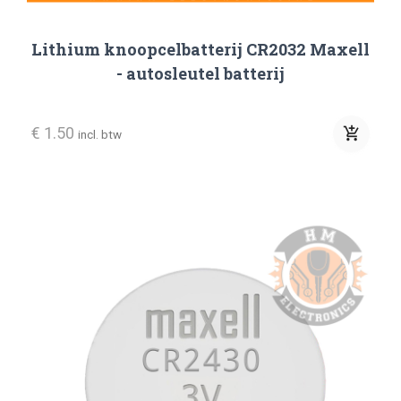
Lithium knoopcelbatterij CR2032 Maxell
- autosleutel batterij
€ 1.50
add_shopping_cart
incl. btw