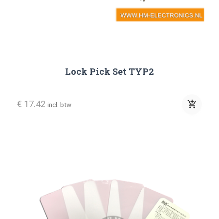
Lock Pick Set TYP2
€ 17.42
add_shopping_cart
incl. btw