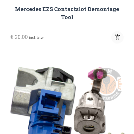
Mercedes EZS Contactslot Demontage
Tool
€ 20.00
add_shopping_cart
incl. btw