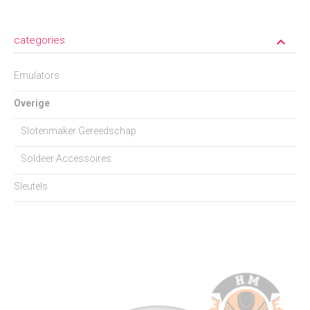
categories
keyboard_arrow_down
Emulators
Overige
Slotenmaker Gereedschap
Soldeer Accessoires
Sleutels