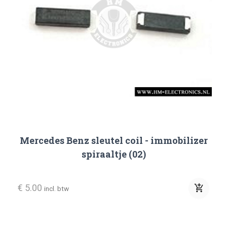
Mercedes Benz sleutel coil - immobilizer
spiraaltje (02)
€ 5.00
add_shopping_cart
incl. btw