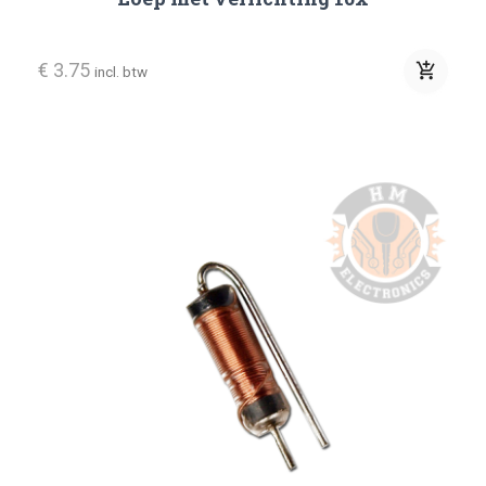
€ 3.75
add_shopping_cart
incl. btw