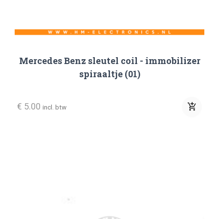
Mercedes Benz sleutel coil - immobilizer
spiraaltje (01)
€ 5.00
add_shopping_cart
incl. btw