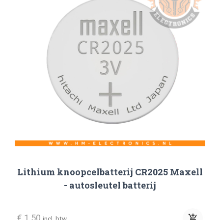
Lithium knoopcelbatterij CR2025 Maxell
- autosleutel batterij
€ 1.50
add_shopping_cart
incl. btw