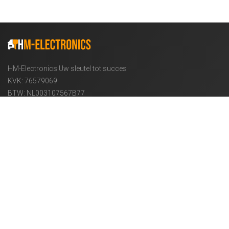
HM-Electronics Uw sleutel tot succes
KVK: 76579069
BTW: NL003107567B77
Informatie
OVER ONS
VERZENDING
PRIVACY BELEID
ALGEMENE VOORWAARDEN
VEELGESTELDE VRAGEN
Klantenservice