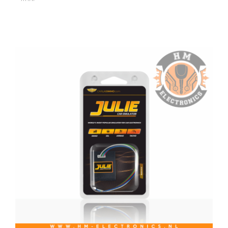
Audi
BMW
Chevrolet
Chrysler
Citroen
Dacia
Daewoo
Dodge
Fiat
Ford
Honda
Immo Bypass OBD Tool