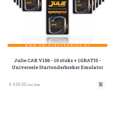
VAG Groep
Volkswagen
Yamaha
Stuurbekrachtigingspomp
Stuurslot Emulator
Overige
Julie CAR V106 - 10 stuks + 1GRATIS -
Universele Startonderbreker Emulator
Sleutels
€ 650.00
add_shopping_cart
incl. btw