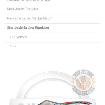
Katalysator Emulator
Passagiersstoel Mat Emulator
Startonderbreker Emulator
Alfa Romeo
Audi
BMW
Chevrolet
Chrysler
Citroen
Dacia
Daewoo