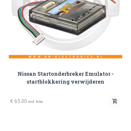
Dodge
Fiat
Ford
Honda
Immo Bypass OBD Tool
Iveco
Nissan Startonderbreker Emulator -
Jeep
startblokkering verwijderen
Julie Emulator
€ 65.00
add_shopping_cart
incl. btw
KIA
Mazda
Mercedes