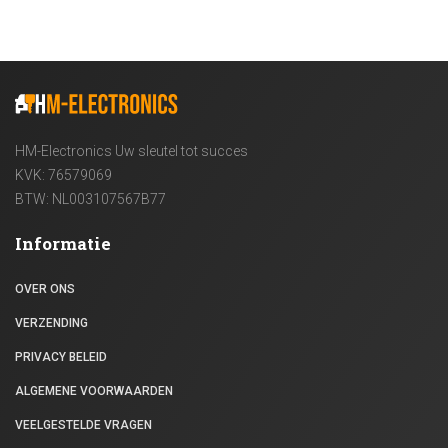
Nissan
Opel
Peugeot
Renault
HM-Electronics Uw sleutel tot succes
KVK: 76579069
Suzuki
BTW: NL003107567B77
VAG Groep
Informatie
Volkswagen
OVER ONS
Yamaha
VERZENDING
Stuurbekrachtigingspomp
PRIVACY BELEID
Stuurslot Emulator
ALGEMENE VOORWAARDEN
Overige
VEELGESTELDE VRAGEN