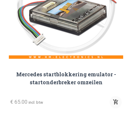
Dodge
Fiat
Ford
Honda
Immo Bypass OBD Tool
Iveco
Mercedes startblokkering emulator -
Jeep
startonderbreker omzeilen
Julie Emulator
€ 65.00
add_shopping_cart
incl. btw
KIA
Mazda
Mercedes