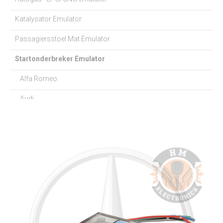
Katalysator Emulator
Passagiersstoel Mat Emulator
Startonderbreker Emulator
Alfa Romeo
Audi
BMW
Chevrolet
Chrysler
Citroen
Dacia
Daewoo