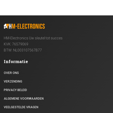
Nissan
Opel
Peugeot
Renault
HM-Electronics Uw sleutel tot succes
KVK: 76579069
Suzuki
BTW: NL003107567B77
VAG Groep
Informatie
Volkswagen
OVER ONS
Yamaha
VERZENDING
Stuurbekrachtigingspomp
PRIVACY BELEID
Stuurslot Emulator
ALGEMENE VOORWAARDEN
Overige
VEELGESTELDE VRAGEN