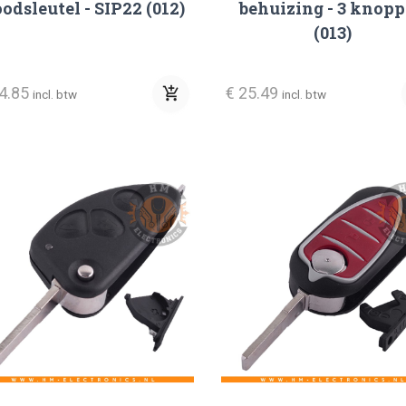
odsleutel - SIP22 (012)
behuizing - 3 knop
(013)
14.85
€ 25.49
add_shopping_cart
incl. btw
incl. btw