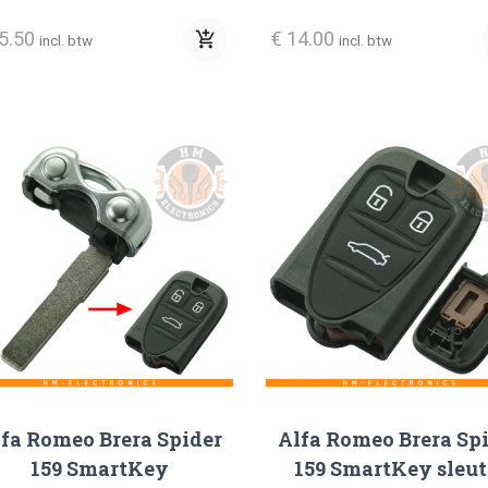
15.50
€ 14.00
add_shopping_cart
incl. btw
incl. btw
fa Romeo Brera Spider
Alfa Romeo Brera Sp
159 SmartKey
159 SmartKey sleut