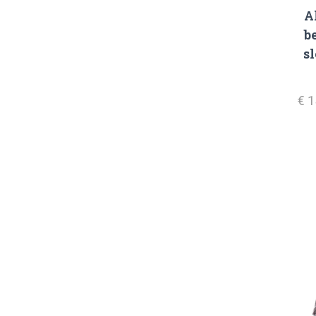
A
b
sl
€ 