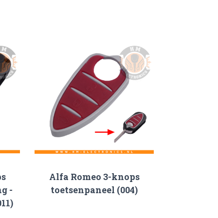
ps
Alfa Romeo 3-knops
g -
toetsenpaneel (004)
11)