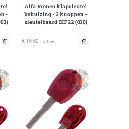
tel
Alfa Romeo klapsleutel
n -
behuizing - 3 knoppen -
003)
sleutelbaard SIP22 (010)
€ 15.50
add_shopping_cart
add_shopping_cart
incl. btw