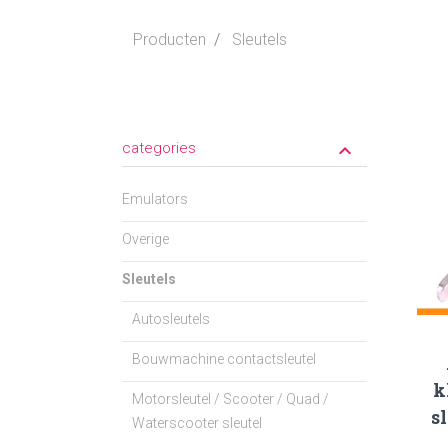
Producten
Sleutels
categories
keyboard_arrow_down
Emulators
Overige
Sleutels
Autosleutels
Bouwmachine contactsleutel
k
Motorsleutel / Scooter / Quad /
s
Waterscooter sleutel