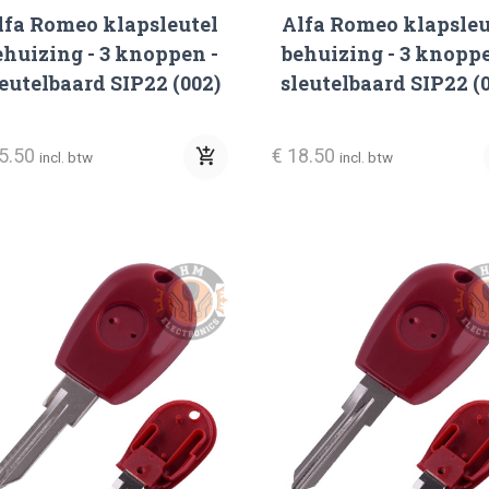
lfa Romeo klapsleutel
Alfa Romeo klapsleu
ehuizing - 3 knoppen -
behuizing - 3 knoppe
eutelbaard SIP22 (002)
sleutelbaard SIP22 (
15.50
€ 18.50
add_shopping_cart
incl. btw
incl. btw