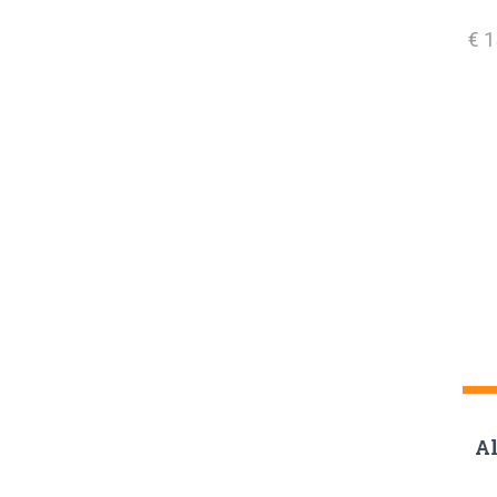
€ 
Al