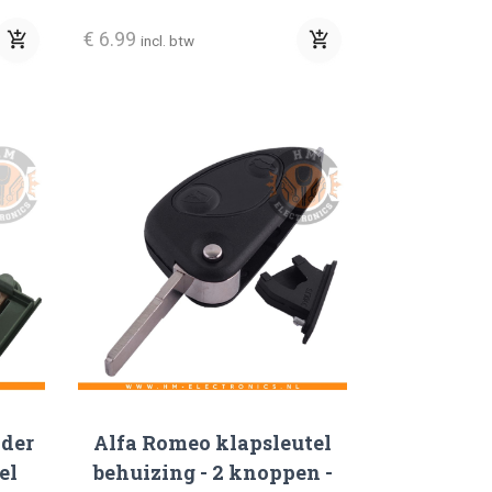
€ 6.99
add_shopping_cart
add_shopping_cart
incl. btw
ider
Alfa Romeo klapsleutel
el
behuizing - 2 knoppen -