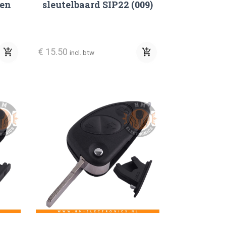
pen
sleutelbaard SIP22 (009)
€ 15.50
add_shopping_cart
add_shopping_cart
incl. btw